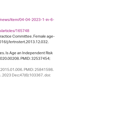
t/news/item/04-04-2023-1-in-6-
/articles/165748
Practice Committee. Female age-
1016/j.fertnstert.2013.12.032.
mes. Is Age an Independent Risk
.2020.00208. PMID: 32537454;
a.2015.01.006. PMID: 25841598.
e. 2023 Dec;47(6):103367. doi: