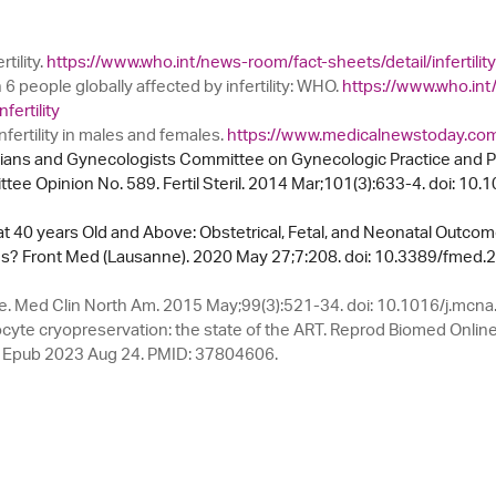
tility.
https://www.who.int/news-room/fact-sheets/detail/infertility
 6 people globally affected by infertility: WHO.
https://www.who.in
fertility
fertility in males and females.
https://www.medicalnewstoday.com
cians and Gynecologists Committee on Gynecologic Practice and 
ittee Opinion No. 589. Fertil Steril. 2014 Mar;101(3):633-4. doi: 10.
 at 40 years Old and Above: Obstetrical, Fetal, and Neonatal Outco
ns? Front Med (Lausanne). 2020 May 27;7:208. doi: 10.3389/fmed
se. Med Clin North Am. 2015 May;99(3):521-34. doi: 10.1016/j.mcn
ocyte cryopreservation: the state of the ART. Reprod Biomed Onlin
 Epub 2023 Aug 24. PMID: 37804606.