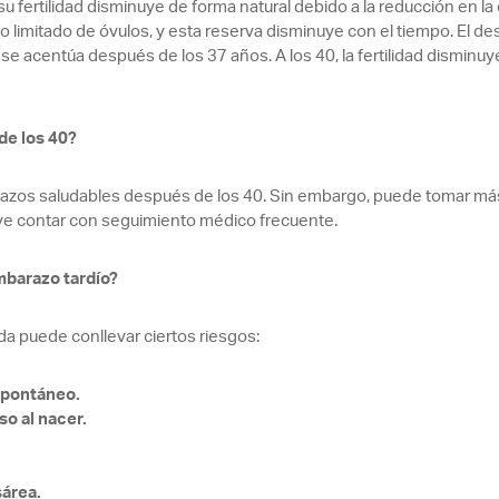
u fertilidad disminuye de forma natural debido a la reducción en la 
limitado de óvulos, y esta reserva disminuye con el tiempo. El de
 se acentúa después de los 37 años. A los 40, la fertilidad disminu
de los 40?
azos saludables después de los 40. Sin embargo, puede tomar más
ave contar con seguimiento médico frecuente.
mbarazo tardío?
a puede conllevar ciertos riesgos:
spontáneo.
o al nacer.
área.