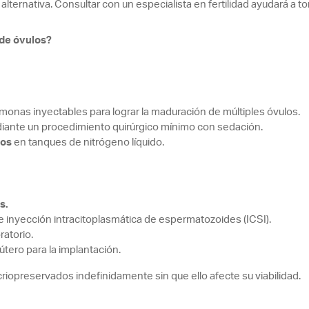
ternativa. Consultar con un especialista en fertilidad ayudará a to
de óvulos?
onas inyectables para lograr la maduración de múltiples óvulos.
ante un procedimiento quirúrgico mínimo con sedación.
los
en tanques de nitrógeno líquido.
s.
 inyección intracitoplasmática de espermatozoides (ICSI).
ratorio.
 útero para la implantación.
opreservados indefinidamente sin que ello afecte su viabilidad.