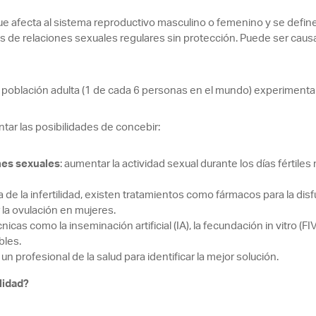
que afecta al sistema reproductivo masculino o femenino y se defin
de relaciones sexuales regulares sin protección. Puede ser caus
oblación adulta (1 de cada 6 personas en el mundo) experimenta in
ar las posibilidades de concebir:
nes sexuales
: aumentar la actividad sexual durante los días fértile
a de la infertilidad, existen tratamientos como fármacos para la di
la ovulación en mujeres.
écnicas como la inseminación artificial (IA), la fecundación in vitro (
bles.
n profesional de la salud para identificar la mejor solución.
lidad?