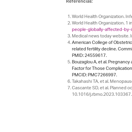
Referencias:
World Health Organization. Infer
World Health Organization. 1 in
people-globally-affected-by-in
Medical news today website. In
American College of Obstetri
related fertility decline. Comm
PMID: 24559617.
Bouzaglou A, et al. Pregnancy
Factor for Those Complicatio
PMCID: PMC7266997.
Takahashi TA, et al. Menopau
Cascante SD, et al. Planned o
10.1016/j.rbmo.2023.103367.