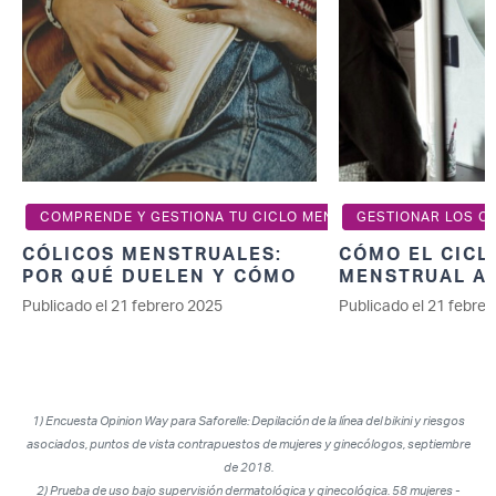
COMPRENDE Y GESTIONA TU CICLO MENSTRUAL
GESTIONAR LOS C
CÓLICOS MENSTRUALES:
CÓMO EL CICL
POR QUÉ DUELEN Y CÓMO
MENSTRUAL AF
ALIVIAR EL DOLOR
CAMBIOS DE 
Publicado el 21 febrero 2025
Publicado el 21 febre
1) Encuesta Opinion Way para Saforelle: Depilación de la línea del bikini y riesgos
asociados, puntos de vista contrapuestos de mujeres y ginecólogos, septiembre
de 2018.
2) Prueba de uso bajo supervisión dermatológica y ginecológica. 58 mujeres -