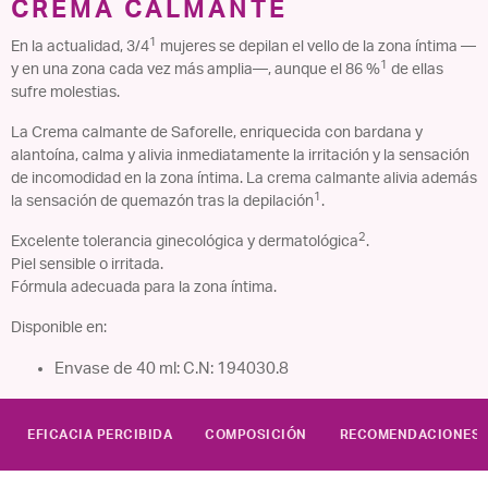
CREMA CALMANTE
1
En la actualidad, 3/4
mujeres se depilan el vello de la zona íntima —
1
y en una zona cada vez más amplia—, aunque el 86 %
de ellas
sufre molestias.
La Crema calmante de Saforelle, enriquecida con bardana y
alantoína, calma y alivia inmediatamente la irritación y la sensación
de incomodidad en la zona íntima. La crema calmante alivia además
1
la sensación de quemazón tras la depilación
.
2
Excelente tolerancia ginecológica y dermatológica
.
Piel sensible o irritada.
Fórmula adecuada para la zona íntima.
Disponible en:
Envase de 40 ml: C.N: 194030.8
EFICACIA PERCIBIDA
COMPOSICIÓN
RECOMENDACIONES 